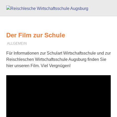
Zum
Reisc
Inhalt
springen
Wirts
Augs
Der Film zur Schule
20. OKTOBER 2025
F. SCHNEIDER
ALLGEMEIN
Für Informationen zur Schulart Wirtschaftsschule und zur
Reischleschen Wirtschaftsschule Augsburg finden Sie
hier unseren Film. Viel Vergnügen!