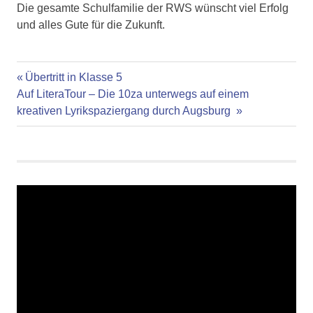
Die gesamte Schulfamilie der RWS wünscht viel Erfolg
und alles Gute für die Zukunft.
Vorheriger
Beitragsnavigation
Übertritt in Klasse 5
Nächster
Beitrag:
Auf LiteraTour – Die 10za unterwegs auf einem
Beitrag:
kreativen Lyrikspaziergang durch Augsburg