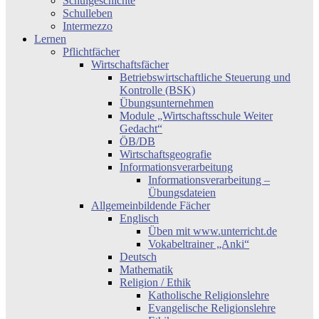
Schulgeschichte
Schulleben
Intermezzo
Lernen
Pflichtfächer
Wirtschaftsfächer
Betriebswirtschaftliche Steuerung und
Kontrolle (BSK)
Übungsunternehmen
Module „Wirtschaftsschule Weiter
Gedacht“
ÖB/DB
Wirtschaftsgeografie
Informationsverarbeitung
Informationsverarbeitung –
Übungsdateien
Allgemeinbildende Fächer
Englisch
Üben mit www.unterricht.de
Vokabeltrainer „Anki“
Deutsch
Mathematik
Religion / Ethik
Katholische Religionslehre
Evangelische Religionslehre