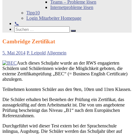
Teams – Probleme lösen
Internetprobleme lösen
Tipp10
Login Mitarbeiter Homepage
📞
Search
Suchen
Suchen
nach:
Cambridge Zertifikat
5. Mai 2014
P. Leipold
Allgemein
Auch dieses Schuljahr wurde an der RWS engagierten
Schülern und Schülerinnen wieder die Möglichkeit geboten, die
externe Zertifikatsprüfung „BEC“ (= Business English Certificate)
abzulegen.
Teilnehmen konnten Schüler aus den 9ten, 10ten und 11ten Klassen.
Die Schüler erhalten bei Bestehen der Prüfung ein Zertifikat, das
aussagekräftig auf dem Arbeitsmarkt ist. Die von uns angebotene
Prüfung bescheinigt das Niveau „B1“ nach dem Europäischen
Referenzrahmen.
Durchgeführt wird dieser Test extern bei der Sprachenschule
inlingua, Augsburg. Die Schüler werden das Schuljahr über auf