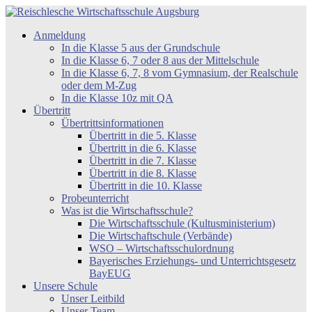
Zum
Inhalt
Reischlesche
Anmeldung
springen
Wirtschaftsschule
In die Klasse 5 aus der Grundschule
Augsburg
In die Klasse 6, 7 oder 8 aus der Mittelschule
In die Klasse 6, 7, 8 vom Gymnasium, der Realschule
oder dem M-Zug
In die Klasse 10z mit QA
Übertritt
Übertrittsinformationen
Übertritt in die 5. Klasse
Übertritt in die 6. Klasse
Übertritt in die 7. Klasse
Übertritt in die 8. Klasse
Übertritt in die 10. Klasse
Probeunterricht
Was ist die Wirtschaftsschule?
Die Wirtschaftsschule (Kultusministerium)
Die Wirtschaftschule (Verbände)
WSO – Wirtschaftsschulordnung
Bayerisches Erziehungs- und Unterrichtsgesetz
BayEUG
Unsere Schule
Unser Leitbild
Unser Team