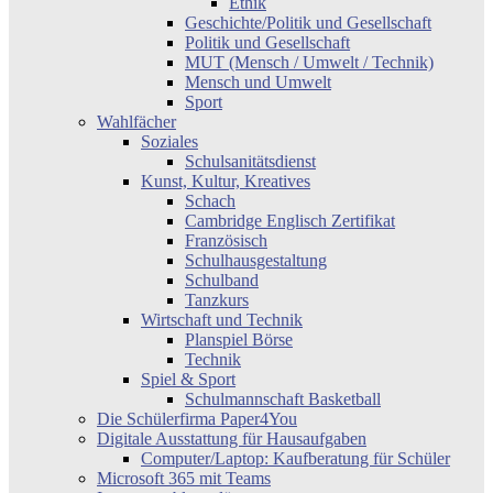
Ethik
Geschichte/Politik und Gesellschaft
Politik und Gesellschaft
MUT (Mensch / Umwelt / Technik)
Mensch und Umwelt
Sport
Wahlfächer
Soziales
Schulsanitätsdienst
Kunst, Kultur, Kreatives
Schach
Cambridge Englisch Zertifikat
Französisch
Schulhausgestaltung
Schulband
Tanzkurs
Wirtschaft und Technik
Planspiel Börse
Technik
Spiel & Sport
Schulmannschaft Basketball
Die Schülerfirma Paper4You
Digitale Ausstattung für Hausaufgaben
Computer/Laptop: Kaufberatung für Schüler
Microsoft 365 mit Teams