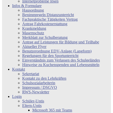
Internetprobleme lösen
Infos & Formulare
Hausordnung
Benimmregeln Distanzunterricht
Fachpraktische Tätigkeiten Vertrag
Antrag Fahrkostenerstattung
Krankmeldung
Masernschutz
Merkblatt zur Schulberatung
Antrag auf Leistungen für Bildung und Teilhabe
Aktueller Flyer
Benutzerordnung EDV-Anlage (Langform)
Regelungen für den Sportunterricht
Einverständnis zum Verlassen des Schulgeländes
Hinweise zu Kuchenspenden und Lebensmitteln
Kontakt
Sekretariat
Kontakt zu den Lehrkräften
Schulsozialarbeiterin
Impressum / DSGVO
RWS-Newsletter
Login
Schüler-Untis
Eltern-Untis
Microsoft 365 mit Teams