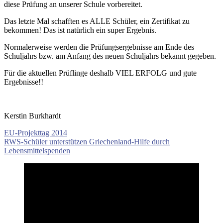
diese Prüfung an unserer Schule vorbereitet.
Das letzte Mal schafften es ALLE Schüler, ein Zertifikat zu
bekommen! Das ist natürlich ein super Ergebnis.
Normalerweise werden die Prüfungsergebnisse am Ende des
Schuljahrs bzw. am Anfang des neuen Schuljahrs bekannt gegeben.
Für die aktuellen Prüflinge deshalb VIEL ERFOLG und gute
Ergebnisse!!
Kerstin Burkhardt
Beitragsnavigation
Vorheriger
EU-Projekttag 2014
Beitrag:
Nächster
RWS-Schüler unterstützen Griechenland-Hilfe durch
Beitrag:
Lebensmittelspenden