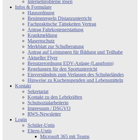
Internetprobleme lösen
Infos & Formulare
Hausordnung
Benimmregeln Distanzunterricht
Fachpraktische Tätigkeiten Vertrag
Antrag Fahrkostenerstattung
Krankmeldung
Masernschutz
Merkblatt zur Schulberatung
Antrag auf Leistungen für Bildung und Teilhabe
Aktueller Flyer
Benutzerordnung EDV-Anlage (Langform)
Regelungen für den Sportunterricht
Einverständnis zum Verlassen des Schulgeländes
Hinweise zu Kuchenspenden und Lebensmitteln
Kontakt
Sekretariat
Kontakt zu den Lehrkräften
Schulsozialarbeiterin
Impressum / DSGVO
RWS-Newsletter
Login
Schüler-Untis
Eltern-Untis
Microsoft 365 mit Teams