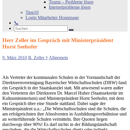
Teams – Probleme lösen
Internetprobleme lösen
Tipp10
Login Mitarbeiter Homepage
📞
Search
Suchen
Suchen
nach:
Herr Zeller im Gespräch mit Ministerpräsident
Horst Seehofer
9. März 2010
B. Zeller †
Allgemein
Als Vertreter der kommunalen Schulen in der Vorstandschaft der
Direktorenvereinigung Bayerischer Wirtschaftsschulen (DBW) fand
ein Gespräch in der Staatskanzlei statt. Mit anwesend waren außer
den Vertretern der Direktoren Dr. Marcel Huber (Staatssekretär im
Kultusministerium) und Ministerpräsident Horst Seehofer, mit dem
ein Gespräch über eine Stunde stattfand. Dabei sagte der
Ministerpäsident u.a.: „Die Wirtschaftsschulen sind die Schulen, die
am erfolgreichsten ihre Absolventen in Ausbildungsverhältnisse und
an weiterführende Schulen vermitteln. Ihre Quoten liegen
durchwegs über 90%! Es darf nichts in der Bildungslandschaft
geschehen, die die Wirtschaftsschulen direkt oder indirekt