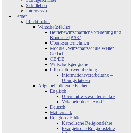
Schulgeschichte
Schulleben
Intermezzo
Lernen
Pflichtfächer
Wirtschaftsfächer
Betriebswirtschaftliche Steuerung und
Kontrolle (BSK)
Übungsunternehmen
Module „Wirtschaftsschule Weiter
Gedacht“
ÖB/DB
Wirtschaftsgeografie
Informationsverarbeitung
Informationsverarbeitung –
Übungsdateien
Allgemeinbildende Fächer
Englisch
Üben mit www.unterricht.de
Vokabeltrainer „Anki“
Deutsch
Mathematik
Religion / Ethik
Katholische Religionslehre
Evangelische Religionslehre