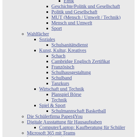
Ethik
Geschichte/Politik und Gesellschaft
Politik und Gesellschaft
MUT (Mensch / Umwelt / Technik)
Mensch und Umwelt
Sport
Wahlfächer
Soziales
Schulsanitätsdienst
Kunst, Kultur, Kreatives
Schach
Cambridge Englisch Zertifikat
Französisch
Schulhausgestaltung
Schulband
Tanzkurs
Wirtschaft und Technik
Planspiel Börse
Technik
Spiel & Sport
Schulmannschaft Basketball
Die Schülerfirma Paper4You
Digitale Ausstattung für Hausaufgaben
Computer/Laptop: Kaufberatung für Schüler
Microsoft 365 mit Teams