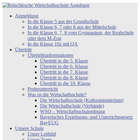
Zum
Inhalt
Reischlesche
Anmeldung
springen
Wirtschaftsschule
In die Klasse 5 aus der Grundschule
Augsburg
In die Klasse 6, 7 oder 8 aus der Mittelschule
In die Klasse 6, 7, 8 vom Gymnasium, der Realschule
oder dem M-Zug
In die Klasse 10z mit QA
Übertritt
Übertrittsinformationen
Übertritt in die 5. Klasse
Übertritt in die 6. Klasse
Übertritt in die 7. Klasse
Übertritt in die 8. Klasse
Übertritt in die 10. Klasse
Probeunterricht
Was ist die Wirtschaftsschule?
Die Wirtschaftsschule (Kultusministerium)
Die Wirtschaftschule (Verbände)
WSO – Wirtschaftsschulordnung
Bayerisches Erziehungs- und Unterrichtsgesetz
BayEUG
Unsere Schule
Unser Leitbild
Unser Team