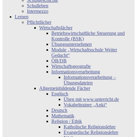
Schulgeschichte
Schulleben
Intermezzo
Lernen
Pflichtfächer
Wirtschaftsfächer
Betriebswirtschaftliche Steuerung und
Kontrolle (BSK)
Übungsunternehmen
Module „Wirtschaftsschule Weiter
Gedacht“
ÖB/DB
Wirtschaftsgeografie
Informationsverarbeitung
Informationsverarbeitung –
Übungsdateien
Allgemeinbildende Fächer
Englisch
Üben mit www.unterricht.de
Vokabeltrainer „Anki“
Deutsch
Mathematik
Religion / Ethik
Katholische Religionslehre
Evangelische Religionslehre