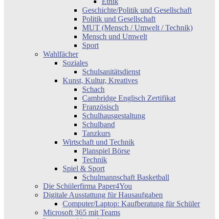
Ethik
Geschichte/Politik und Gesellschaft
Politik und Gesellschaft
MUT (Mensch / Umwelt / Technik)
Mensch und Umwelt
Sport
Wahlfächer
Soziales
Schulsanitätsdienst
Kunst, Kultur, Kreatives
Schach
Cambridge Englisch Zertifikat
Französisch
Schulhausgestaltung
Schulband
Tanzkurs
Wirtschaft und Technik
Planspiel Börse
Technik
Spiel & Sport
Schulmannschaft Basketball
Die Schülerfirma Paper4You
Digitale Ausstattung für Hausaufgaben
Computer/Laptop: Kaufberatung für Schüler
Microsoft 365 mit Teams