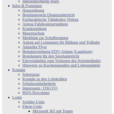
Internetprobleme lösen
Infos & Formulare
Hausordnung
Benimmregeln Distanzunterricht
Fachpraktische Tätigkeiten Vertrag
Antrag Fahrkostenerstattung
Krankmeldung
Masernschutz
Merkblatt zur Schulberatung
Antrag auf Leistungen für Bildung und Teilhabe
Aktueller Flyer
Benutzerordnung EDV-Anlage (Langform)
Regelungen für den Sportunterricht
Einverständnis zum Verlassen des Schulgeländes
Hinweise zu Kuchenspenden und Lebensmitteln
Kontakt
Sekretariat
Kontakt zu den Lehrkräften
Schulsozialarbeiterin
Impressum / DSGVO
RWS-Newsletter
Login
Schüler-Untis
Eltern-Untis
Microsoft 365 mit Teams