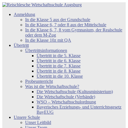
Zum
Inhalt
Reischlesche
Anmeldung
springen
Wirtschaftsschule
In die Klasse 5 aus der Grundschule
Augsburg
In die Klasse 6, 7 oder 8 aus der Mittelschule
In die Klasse 6, 7, 8 vom Gymnasium, der Realschule
oder dem M-Zug
In die Klasse 10z mit QA
Übertritt
Übertrittsinformationen
Übertritt in die 5. Klasse
Übertritt in die 6. Klasse
Übertritt in die 7. Klasse
Übertritt in die 8. Klasse
Übertritt in die 10. Klasse
Probeunterricht
Was ist die Wirtschaftsschule?
Die Wirtschaftsschule (Kultusministerium)
Die Wirtschaftschule (Verbände)
WSO – Wirtschaftsschulordnung
Bayerisches Erziehungs- und Unterrichtsgesetz
BayEUG
Unsere Schule
Unser Leitbild
Unser Team