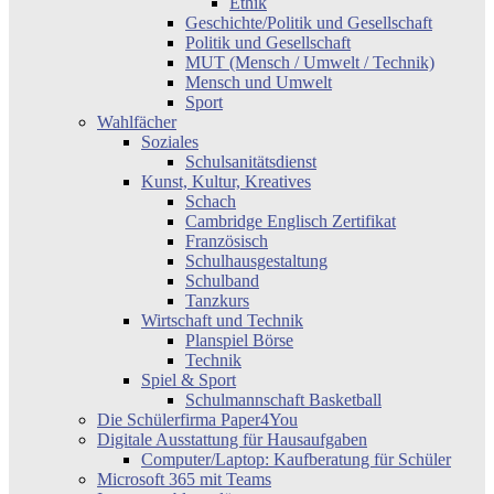
Ethik
Geschichte/Politik und Gesellschaft
Politik und Gesellschaft
MUT (Mensch / Umwelt / Technik)
Mensch und Umwelt
Sport
Wahlfächer
Soziales
Schulsanitätsdienst
Kunst, Kultur, Kreatives
Schach
Cambridge Englisch Zertifikat
Französisch
Schulhausgestaltung
Schulband
Tanzkurs
Wirtschaft und Technik
Planspiel Börse
Technik
Spiel & Sport
Schulmannschaft Basketball
Die Schülerfirma Paper4You
Digitale Ausstattung für Hausaufgaben
Computer/Laptop: Kaufberatung für Schüler
Microsoft 365 mit Teams