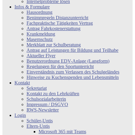
Internetprobleme lösen
Infos & Formulare
Hausordnung
Benimmregeln Distanzunterricht
Fachpraktische Tätigkeiten Vertrag
Antrag Fahrkostenerstattung
Krankmeldung
Masernschutz
Merkblatt zur Schulberatung
Antrag auf Leistungen für Bildung und Teilhabe
Aktueller Flyer
Benutzerordnung EDV-Anlage (Langform)
Regelungen für den Sportunterricht
Einverständnis zum Verlassen des Schulgeländes
Hinweise zu Kuchenspenden und Lebensmitteln
Kontakt
Sekretariat
Kontakt zu den Lehrkräften
Schulsozialarbeiterin
Impressum / DSGVO
RWS-Newsletter
Login
Schüler-Untis
Eltern-Untis
Microsoft 365 mit Teams