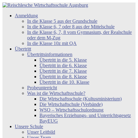
Zum
Inhalt
Reischlesche
Anmeldung
springen
Wirtschaftsschule
In die Klasse 5 aus der Grundschule
Augsburg
In die Klasse 6, 7 oder 8 aus der Mittelschule
In die Klasse 6, 7, 8 vom Gymnasium, der Realschule
oder dem M-Zug
In die Klasse 10z mit QA
Übertritt
Übertrittsinformationen
Übertritt in die 5. Klasse
Übertritt in die 6. Klasse
Übertritt in die 7. Klasse
Übertritt in die 8. Klasse
Übertritt in die 10. Klasse
Probeunterricht
Was ist die Wirtschaftsschule?
Die Wirtschaftsschule (Kultusministerium)
Die Wirtschaftschule (Verbände)
WSO – Wirtschaftsschulordnung
Bayerisches Erziehungs- und Unterrichtsgesetz
BayEUG
Unsere Schule
Unser Leitbild
Unser Team