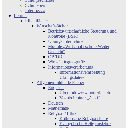
Schulgeschichte
Schulleben
Intermezzo
Lernen
Pflichtfächer
Wirtschaftsfächer
Betriebswirtschaftliche Steuerung und
Kontrolle (BSK)
Übungsunternehmen
Module „Wirtschaftsschule Weiter
Gedacht“
ÖB/DB
Wirtschaftsgeografie
Informationsverarbeitung
Informationsverarbeitung –
Übungsdateien
Allgemeinbildende Fächer
Englisch
Üben mit www.unterricht.de
Vokabeltrainer „Anki“
Deutsch
Mathematik
Religion / Ethik
Katholische Religionslehre
Evangelische Religionslehre