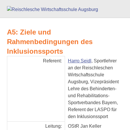
Zum
Reisc
Inhalt
springen
Wirts
A5: Ziele und
Augs
Rahmenbedingungen des
Inklusionssports
Referent:
Harro Seidl
, Sportlehrer
an der Reischleschen
Wirtschaftsschule
Augsburg, Vizepräsident
Lehre des Behinderten-
und Rehabilitations-
Sportverbandes Bayern,
Referent der LASPO für
den Inklusionssport
Leitung:
OStR Jan Keller