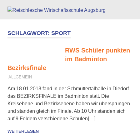
Zum
Reisc
Inhalt
springen
Wirts
SCHLAGWORT:
SPORT
Augs
RWS Schüler punkten
im Badminton
Bezirksfinale
22. JANUAR 2018
B. DACHSER
ALLGEMEIN
Am 18.01.2018 fand in der Schmuttertalhalle in Diedorf
das BEZIRKSFINALE im Badminton statt. Die
Kreisebene und Bezirksebene haben wir übersprungen
und standen gleich im Finale. Ab 10 Uhr standen sich
auf 9 Feldern verschiedene Schulen[…]
WEITERLESEN