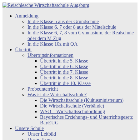
Zum
Inhalt
Reischlesche
Anmeldung
springen
Wirtschaftsschule
In die Klasse 5 aus der Grundschule
Augsburg
In die Klasse 6, 7 oder 8 aus der Mittelschule
In die Klasse 6, 7, 8 vom Gymnasium, der Realschule
oder dem M-Zug
In die Klasse 10z mit QA
Übertritt
Übertrittsinformationen
Übertritt in die 5. Klasse
Übertritt in die 6. Klasse
Übertritt in die 7. Klasse
Übertritt in die 8. Klasse
Übertritt in die 10. Klasse
Probeunterricht
Was ist die Wirtschaftsschule?
Die Wirtschaftsschule (Kultusministerium)
Die Wirtschaftschule (Verbände)
WSO – Wirtschaftsschulordnung
Bayerisches Erziehungs- und Unterrichtsgesetz
BayEUG
Unsere Schule
Unser Leitbild
Unser Team