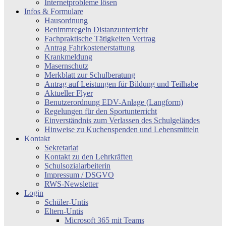
Internetprobleme lösen
Infos & Formulare
Hausordnung
Benimmregeln Distanzunterricht
Fachpraktische Tätigkeiten Vertrag
Antrag Fahrkostenerstattung
Krankmeldung
Masernschutz
Merkblatt zur Schulberatung
Antrag auf Leistungen für Bildung und Teilhabe
Aktueller Flyer
Benutzerordnung EDV-Anlage (Langform)
Regelungen für den Sportunterricht
Einverständnis zum Verlassen des Schulgeländes
Hinweise zu Kuchenspenden und Lebensmitteln
Kontakt
Sekretariat
Kontakt zu den Lehrkräften
Schulsozialarbeiterin
Impressum / DSGVO
RWS-Newsletter
Login
Schüler-Untis
Eltern-Untis
Microsoft 365 mit Teams