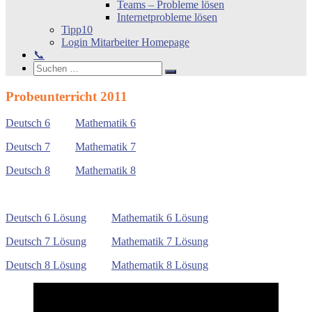
Teams – Probleme lösen
Internetprobleme lösen
Tipp10
Login Mitarbeiter Homepage
📞
Search
Suchen
Suchen
nach:
Probeunterricht 2011
Deutsch 6
Mathematik 6
Deutsch 7
Mathematik 7
Deutsch 8
Mathematik 8
Deutsch 6 Lösung
Mathematik 6 Lösung
Deutsch 7 Lösung
Mathematik 7 Lösung
Deutsch 8 Lösung
Mathematik 8 Lösung