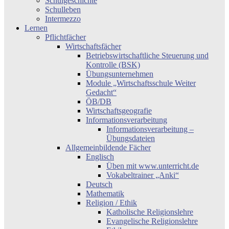
Schulgeschichte
Schulleben
Intermezzo
Lernen
Pflichtfächer
Wirtschaftsfächer
Betriebswirtschaftliche Steuerung und
Kontrolle (BSK)
Übungsunternehmen
Module „Wirtschaftsschule Weiter
Gedacht“
ÖB/DB
Wirtschaftsgeografie
Informationsverarbeitung
Informationsverarbeitung –
Übungsdateien
Allgemeinbildende Fächer
Englisch
Üben mit www.unterricht.de
Vokabeltrainer „Anki“
Deutsch
Mathematik
Religion / Ethik
Katholische Religionslehre
Evangelische Religionslehre