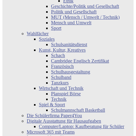
Ethik
Geschichte/Politik und Gesellschaft
Politik und Gesellschaft
MUT (Mensch / Umwelt / Technik)
Mensch und Umwelt
Sport
Wahlfächer
Soziales
Schulsanitätsdienst
Kunst, Kultur, Kreatives
Schach
Cambridge Englisch Zertifikat
Französisch
Schulhausgestaltung
Schulband
Tanzkurs
Wirtschaft und Technik
Planspiel Börse
Technik
Spiel & Sport
Schulmannschaft Basketball
Die Schülerfirma Paper4You
Digitale Ausstattung für Hausaufgaben
Computer/Laptop: Kaufberatung für Schüler
Microsoft 365 mit Teams