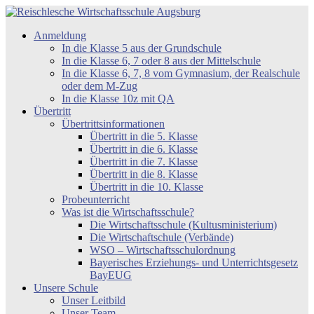
Zum
Inhalt
Reischlesche
Anmeldung
springen
Wirtschaftsschule
In die Klasse 5 aus der Grundschule
Augsburg
In die Klasse 6, 7 oder 8 aus der Mittelschule
In die Klasse 6, 7, 8 vom Gymnasium, der Realschule
oder dem M-Zug
In die Klasse 10z mit QA
Übertritt
Übertrittsinformationen
Übertritt in die 5. Klasse
Übertritt in die 6. Klasse
Übertritt in die 7. Klasse
Übertritt in die 8. Klasse
Übertritt in die 10. Klasse
Probeunterricht
Was ist die Wirtschaftsschule?
Die Wirtschaftsschule (Kultusministerium)
Die Wirtschaftschule (Verbände)
WSO – Wirtschaftsschulordnung
Bayerisches Erziehungs- und Unterrichtsgesetz
BayEUG
Unsere Schule
Unser Leitbild
Unser Team