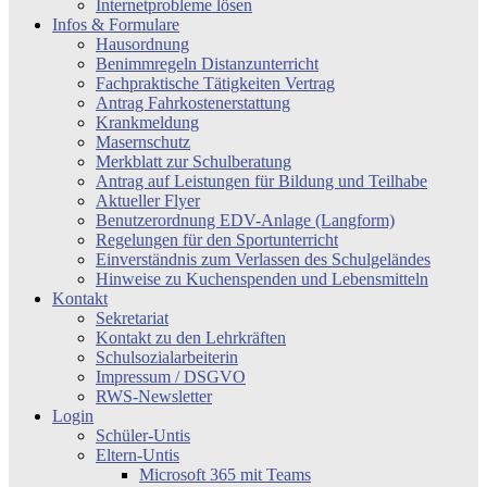
Internetprobleme lösen
Infos & Formulare
Hausordnung
Benimmregeln Distanzunterricht
Fachpraktische Tätigkeiten Vertrag
Antrag Fahrkostenerstattung
Krankmeldung
Masernschutz
Merkblatt zur Schulberatung
Antrag auf Leistungen für Bildung und Teilhabe
Aktueller Flyer
Benutzerordnung EDV-Anlage (Langform)
Regelungen für den Sportunterricht
Einverständnis zum Verlassen des Schulgeländes
Hinweise zu Kuchenspenden und Lebensmitteln
Kontakt
Sekretariat
Kontakt zu den Lehrkräften
Schulsozialarbeiterin
Impressum / DSGVO
RWS-Newsletter
Login
Schüler-Untis
Eltern-Untis
Microsoft 365 mit Teams