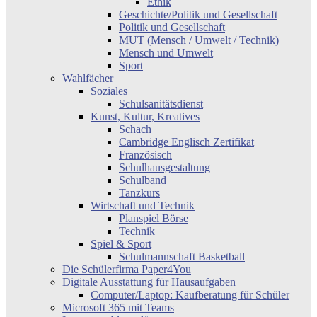
Ethik
Geschichte/Politik und Gesellschaft
Politik und Gesellschaft
MUT (Mensch / Umwelt / Technik)
Mensch und Umwelt
Sport
Wahlfächer
Soziales
Schulsanitätsdienst
Kunst, Kultur, Kreatives
Schach
Cambridge Englisch Zertifikat
Französisch
Schulhausgestaltung
Schulband
Tanzkurs
Wirtschaft und Technik
Planspiel Börse
Technik
Spiel & Sport
Schulmannschaft Basketball
Die Schülerfirma Paper4You
Digitale Ausstattung für Hausaufgaben
Computer/Laptop: Kaufberatung für Schüler
Microsoft 365 mit Teams