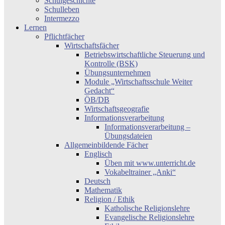
Schulgeschichte
Schulleben
Intermezzo
Lernen
Pflichtfächer
Wirtschaftsfächer
Betriebswirtschaftliche Steuerung und
Kontrolle (BSK)
Übungsunternehmen
Module „Wirtschaftsschule Weiter
Gedacht“
ÖB/DB
Wirtschaftsgeografie
Informationsverarbeitung
Informationsverarbeitung –
Übungsdateien
Allgemeinbildende Fächer
Englisch
Üben mit www.unterricht.de
Vokabeltrainer „Anki“
Deutsch
Mathematik
Religion / Ethik
Katholische Religionslehre
Evangelische Religionslehre