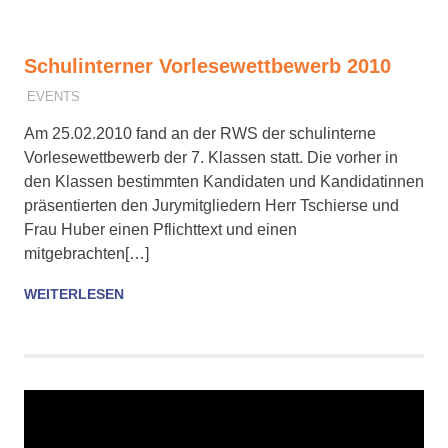
Schulinterner Vorlesewettbewerb 2010
18. MÄRZ 2010
M. HUBER
EVENTS
Am 25.02.2010 fand an der RWS der schulinterne
Vorlesewettbewerb der 7. Klassen statt. Die vorher in
den Klassen bestimmten Kandidaten und Kandidatinnen
präsentierten den Jurymitgliedern Herr Tschierse und
Frau Huber einen Pflichttext und einen
mitgebrachten[…]
WEITERLESEN