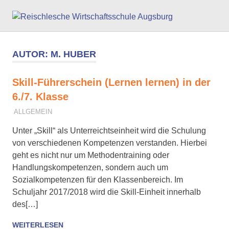
Zum
Reisc
Inhalt
springen
Wirts
AUTOR:
M. HUBER
Augs
Skill-Führerschein (Lernen lernen) in der
6./7. Klasse
25. SEPTEMBER 2017
M. HUBER
ALLGEMEIN
Unter „Skill“ als Unterreichtseinheit wird die Schulung
von verschiedenen Kompetenzen verstanden. Hierbei
geht es nicht nur um Methodentraining oder
Handlungskompetenzen, sondern auch um
Sozialkompetenzen für den Klassenbereich. Im
Schuljahr 2017/2018 wird die Skill-Einheit innerhalb
des[…]
WEITERLESEN