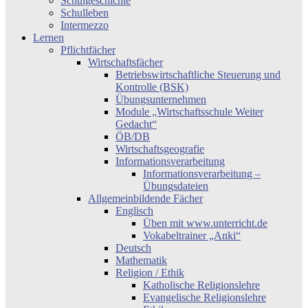
Schulgeschichte
Schulleben
Intermezzo
Lernen
Pflichtfächer
Wirtschaftsfächer
Betriebswirtschaftliche Steuerung und
Kontrolle (BSK)
Übungsunternehmen
Module „Wirtschaftsschule Weiter
Gedacht“
ÖB/DB
Wirtschaftsgeografie
Informationsverarbeitung
Informationsverarbeitung –
Übungsdateien
Allgemeinbildende Fächer
Englisch
Üben mit www.unterricht.de
Vokabeltrainer „Anki“
Deutsch
Mathematik
Religion / Ethik
Katholische Religionslehre
Evangelische Religionslehre