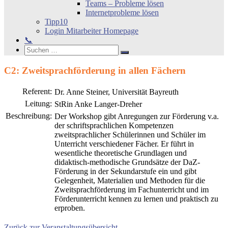
Teams – Probleme lösen
Internetprobleme lösen
Tipp10
Login Mitarbeiter Homepage
📞
Search
Suchen
Suchen
nach:
C2: Zweitsprachförderung in allen Fächern
Referent:
Dr. Anne Steiner, Universität Bayreuth
Leitung:
StRin Anke Langer-Dreher
Beschreibung:
Der Workshop gibt Anregungen zur Förderung v.a.
der schriftsprachlichen Kompetenzen
zweitsprachlicher Schülerinnen und Schüler im
Unterricht verschiedener Fächer. Er führt in
wesentliche theoretische Grundlagen und
didaktisch-methodische Grundsätze der DaZ-
Förderung in der Sekundarstufe ein und gibt
Gelegenheit, Materialien und Methoden für die
Zweitsprachförderung im Fachunterricht und im
Förderunterricht kennen zu lernen und praktisch zu
erproben.
Zurück zur Veranstaltungsübersicht