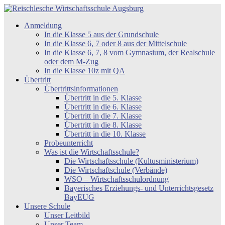
Zum
Inhalt
Reischlesche
Anmeldung
springen
Wirtschaftsschule
In die Klasse 5 aus der Grundschule
Augsburg
In die Klasse 6, 7 oder 8 aus der Mittelschule
In die Klasse 6, 7, 8 vom Gymnasium, der Realschule
oder dem M-Zug
In die Klasse 10z mit QA
Übertritt
Übertrittsinformationen
Übertritt in die 5. Klasse
Übertritt in die 6. Klasse
Übertritt in die 7. Klasse
Übertritt in die 8. Klasse
Übertritt in die 10. Klasse
Probeunterricht
Was ist die Wirtschaftsschule?
Die Wirtschaftsschule (Kultusministerium)
Die Wirtschaftschule (Verbände)
WSO – Wirtschaftsschulordnung
Bayerisches Erziehungs- und Unterrichtsgesetz
BayEUG
Unsere Schule
Unser Leitbild
Unser Team