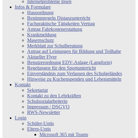
Internetprobleme lösen
Infos & Formulare
Hausordnung
Benimmregeln Distanzunterricht
Fachpraktische Tätigkeiten Vertrag
Antrag Fahrkostenerstattung
Krankmeldung
Masernschutz
Merkblatt zur Schulberatung
Antrag auf Leistungen für Bildung und Teilhabe
Aktueller Flyer
Benutzerordnung EDV-Anlage (Langform)
Regelungen für den Sportunterricht
Einverständnis zum Verlassen des Schulgeländes
Hinweise zu Kuchenspenden und Lebensmitteln
Kontakt
Sekretariat
Kontakt zu den Lehrkräften
Schulsozialarbeiterin
Impressum / DSGVO
RWS-Newsletter
Login
Schüler-Untis
Eltern-Untis
Microsoft 365 mit Teams