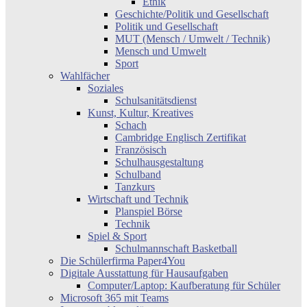
Ethik
Geschichte/Politik und Gesellschaft
Politik und Gesellschaft
MUT (Mensch / Umwelt / Technik)
Mensch und Umwelt
Sport
Wahlfächer
Soziales
Schulsanitätsdienst
Kunst, Kultur, Kreatives
Schach
Cambridge Englisch Zertifikat
Französisch
Schulhausgestaltung
Schulband
Tanzkurs
Wirtschaft und Technik
Planspiel Börse
Technik
Spiel & Sport
Schulmannschaft Basketball
Die Schülerfirma Paper4You
Digitale Ausstattung für Hausaufgaben
Computer/Laptop: Kaufberatung für Schüler
Microsoft 365 mit Teams