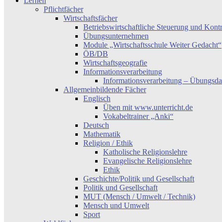
Lernen
Pflichtfächer
Wirtschaftsfächer
Betriebswirtschaftliche Steuerung und Kont
Übungsunternehmen
Module „Wirtschaftsschule Weiter Gedacht“
ÖB/DB
Wirtschaftsgeografie
Informationsverarbeitung
Informationsverarbeitung – Übungsda
Allgemeinbildende Fächer
Englisch
Üben mit www.unterricht.de
Vokabeltrainer „Anki“
Deutsch
Mathematik
Religion / Ethik
Katholische Religionslehre
Evangelische Religionslehre
Ethik
Geschichte/Politik und Gesellschaft
Politik und Gesellschaft
MUT (Mensch / Umwelt / Technik)
Mensch und Umwelt
Sport