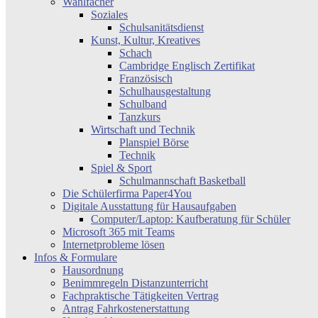
Wahlfächer
Soziales
Schulsanitätsdienst
Kunst, Kultur, Kreatives
Schach
Cambridge Englisch Zertifikat
Französisch
Schulhausgestaltung
Schulband
Tanzkurs
Wirtschaft und Technik
Planspiel Börse
Technik
Spiel & Sport
Schulmannschaft Basketball
Die Schülerfirma Paper4You
Digitale Ausstattung für Hausaufgaben
Computer/Laptop: Kaufberatung für Schüler
Microsoft 365 mit Teams
Internetprobleme lösen
Infos & Formulare
Hausordnung
Benimmregeln Distanzunterricht
Fachpraktische Tätigkeiten Vertrag
Antrag Fahrkostenerstattung