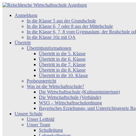
Zum
Inhalt
Reischlesche
Anmeldung
springen
Wirtschaftsschule
In die Klasse 5 aus der Grundschule
Augsburg
In die Klasse 6, 7 oder 8 aus der Mittelschule
In die Klasse 6, 7, 8 vom Gymnasium, der Realschule 
In die Klasse 10z mit QA
Übertritt
Übertrittsinformationen
Übertritt in die 5. Klasse
Übertritt in die 6. Klasse
Übertritt in die 7. Klasse
Übertritt in die 8. Klasse
Übertritt in die 10. Klasse
Probeunterricht
Was ist die Wirtschaftsschule?
Die Wirtschaftsschule (Kultusministerium)
Die Wirtschaftschule (Verbände)
WSO – Wirtschaftsschulordnung
Bayerisches Erziehungs- und Unterrichtsgesetz 
Unsere Schule
Unser Leitbild
Unser Team
Schulleitung
Lehrerkollegium