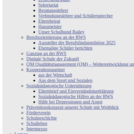
Sekretariat
Beratungslehrer
Verbindungslehrer und Schülersprecher
Elternbeirat
Hausmeister
Unser Schulhund Bailey
Berufsorientierung an der RWS
Aussteller der Berufsfindungsbörse 2025
Ehemalige Schüler berichten
Ganztag an der RWS
Digitale Schule der Zukunft
QM Qualitätsmanagement (QM) – Weiterentwicklung un
Kooperationspartner
aus der Wirtschaft
Aus dem Sport und Sozialen
Sozialpädagogische Unterstützung
Elternbrief und Einverständniserklärung
Sozialpädagogische Hilfen an der RWS
Hilfe bei Depressionen und Angst
Präventionskonzept unserer Schule mit Weitblick
Förderverein
Schulgeschichte
Schulleben
Intermezzo