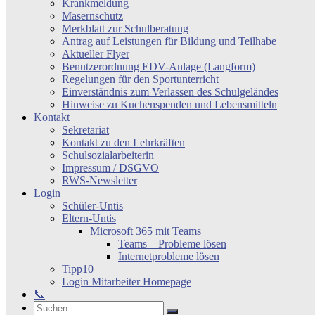
Krankmeldung
Masernschutz
Merkblatt zur Schulberatung
Antrag auf Leistungen für Bildung und Teilhabe
Aktueller Flyer
Benutzerordnung EDV-Anlage (Langform)
Regelungen für den Sportunterricht
Einverständnis zum Verlassen des Schulgeländes
Hinweise zu Kuchenspenden und Lebensmitteln
Kontakt
Sekretariat
Kontakt zu den Lehrkräften
Schulsozialarbeiterin
Impressum / DSGVO
RWS-Newsletter
Login
Schüler-Untis
Eltern-Untis
Microsoft 365 mit Teams
Teams – Probleme lösen
Internetprobleme lösen
Tipp10
Login Mitarbeiter Homepage
📞
Search
Suchen