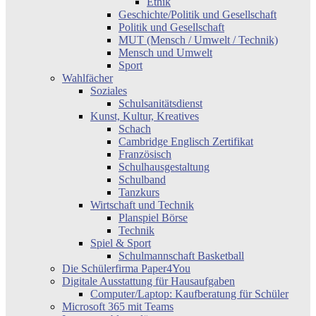
Ethik
Geschichte/Politik und Gesellschaft
Politik und Gesellschaft
MUT (Mensch / Umwelt / Technik)
Mensch und Umwelt
Sport
Wahlfächer
Soziales
Schulsanitätsdienst
Kunst, Kultur, Kreatives
Schach
Cambridge Englisch Zertifikat
Französisch
Schulhausgestaltung
Schulband
Tanzkurs
Wirtschaft und Technik
Planspiel Börse
Technik
Spiel & Sport
Schulmannschaft Basketball
Die Schülerfirma Paper4You
Digitale Ausstattung für Hausaufgaben
Computer/Laptop: Kaufberatung für Schüler
Microsoft 365 mit Teams