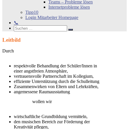
Teams – Probleme lösen
Internetprobleme lösen
Tipp10
Login Mitarbeiter Homepage
📞
Search
Suchen
Suchen
nach:
Leitbild
Durch
respektvolle Behandlung der Schüler/Innen in
einer angstfreien Atmosphäre,
vertrauensvolle Partnerschaft im Kollegium,
effiziente Unterstützung durch die Schulleitung
Zusammenwirken von Eltern und Lehrkräften,
angemessene Raumausstattung
wollen wir
wirtschaftliche Grundbildung vermitteln,
den musischen Bereich zur Förderung der
Kreativität pflegen,