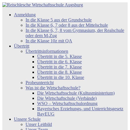
Zum
Inhalt
Reischlesche
Anmeldung
springen
Wirtschaftsschule
In die Klasse 5 aus der Grundschule
Augsburg
In die Klasse 6, 7 oder 8 aus der Mittelschule
In die Klasse 6, 7, 8 vom Gymnasium, der Realschule
oder dem M-Zug
In die Klasse 10z mit QA
Übertritt
Übertrittsinformationen
Übertritt in die 5. Klasse
Übertritt in die 6. Klasse
Übertritt in die 7. Klasse
Übertritt in die 8. Klasse
Übertritt in die 10. Klasse
Probeunterricht
Was ist die Wirtschaftsschule?
Die Wirtschaftsschule (Kultusministerium)
Die Wirtschaftschule (Verbände)
WSO – Wirtschaftsschulordnung
Bayerisches Erziehungs- und Unterrichtsgesetz
BayEUG
Unsere Schule
Unser Leitbild
Unser Team