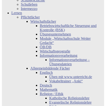
Schulgeschichte
Schulleben
Intermezzo
Lernen
Pflichtfächer
Wirtschaftsfächer
Betriebswirtschaftliche Steuerung und
Kontrolle (BSK)
Übungsunternehmen
Module „Wirtschaftsschule Weiter
Gedacht“
ÖB/DB
Wirtschaftsgeografie
Informationsverarbeitung
Informationsverarbeitung –
Übungsdateien
Allgemeinbildende Fächer
Englisch
Üben mit www.unterricht.de
Vokabeltrainer „Anki“
Deutsch
Mathematik
Religion / Ethik
Katholische Religionslehre
Evangelische Religionslehre