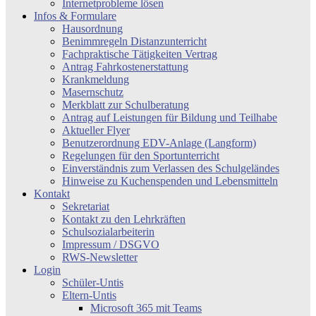
Internetprobleme lösen
Infos & Formulare
Hausordnung
Benimmregeln Distanzunterricht
Fachpraktische Tätigkeiten Vertrag
Antrag Fahrkostenerstattung
Krankmeldung
Masernschutz
Merkblatt zur Schulberatung
Antrag auf Leistungen für Bildung und Teilhabe
Aktueller Flyer
Benutzerordnung EDV-Anlage (Langform)
Regelungen für den Sportunterricht
Einverständnis zum Verlassen des Schulgeländes
Hinweise zu Kuchenspenden und Lebensmitteln
Kontakt
Sekretariat
Kontakt zu den Lehrkräften
Schulsozialarbeiterin
Impressum / DSGVO
RWS-Newsletter
Login
Schüler-Untis
Eltern-Untis
Microsoft 365 mit Teams