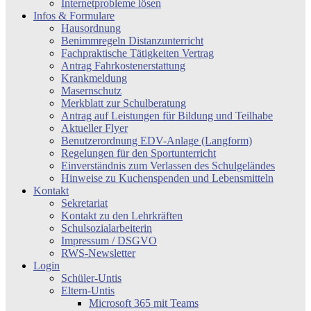
Internetprobleme lösen
Infos & Formulare
Hausordnung
Benimmregeln Distanzunterricht
Fachpraktische Tätigkeiten Vertrag
Antrag Fahrkostenerstattung
Krankmeldung
Masernschutz
Merkblatt zur Schulberatung
Antrag auf Leistungen für Bildung und Teilhabe
Aktueller Flyer
Benutzerordnung EDV-Anlage (Langform)
Regelungen für den Sportunterricht
Einverständnis zum Verlassen des Schulgeländes
Hinweise zu Kuchenspenden und Lebensmitteln
Kontakt
Sekretariat
Kontakt zu den Lehrkräften
Schulsozialarbeiterin
Impressum / DSGVO
RWS-Newsletter
Login
Schüler-Untis
Eltern-Untis
Microsoft 365 mit Teams