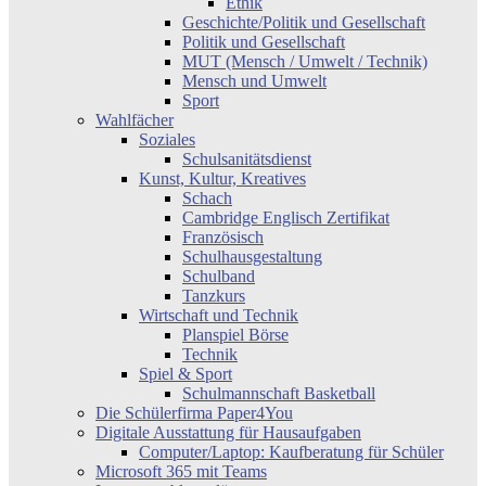
Ethik
Geschichte/Politik und Gesellschaft
Politik und Gesellschaft
MUT (Mensch / Umwelt / Technik)
Mensch und Umwelt
Sport
Wahlfächer
Soziales
Schulsanitätsdienst
Kunst, Kultur, Kreatives
Schach
Cambridge Englisch Zertifikat
Französisch
Schulhausgestaltung
Schulband
Tanzkurs
Wirtschaft und Technik
Planspiel Börse
Technik
Spiel & Sport
Schulmannschaft Basketball
Die Schülerfirma Paper4You
Digitale Ausstattung für Hausaufgaben
Computer/Laptop: Kaufberatung für Schüler
Microsoft 365 mit Teams