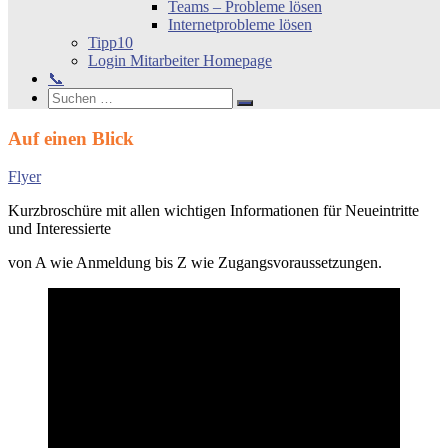
Teams – Probleme lösen
Internetprobleme lösen
Tipp10
Login Mitarbeiter Homepage
📞
Search
Suchen
Suchen
nach:
Auf einen Blick
Flyer
Kurzbroschüre mit allen wichtigen Informationen für Neueintritte
und Interessierte
von A wie Anmeldung bis Z wie Zugangsvoraussetzungen.