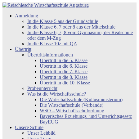
Zum
Inhalt
Reischlesche
Anmeldung
springen
Wirtschaftsschule
In die Klasse 5 aus der Grundschule
Augsburg
In die Klasse 6, 7 oder 8 aus der Mittelschule
In die Klasse 6, 7, 8 vom Gymnasium, der Realschule
oder dem M-Zug
In die Klasse 10z mit QA
Übertritt
Übertrittsinformationen
Übertritt in die 5. Klasse
Übertritt in die 6. Klasse
Übertritt in die 7. Klasse
Übertritt in die 8. Klasse
Übertritt in die 10. Klasse
Probeunterricht
Was ist die Wirtschaftsschule?
Die Wirtschaftsschule (Kultusministerium)
Die Wirtschaftschule (Verbände)
WSO – Wirtschaftsschulordnung
Bayerisches Erziehungs- und Unterrichtsgesetz
BayEUG
Unsere Schule
Unser Leitbild
Unser Team