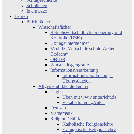
Schulgeschichte
Schulleben
Intermezzo
Lernen
Pflichtfächer
Wirtschaftsfächer
Betriebswirtschaftliche Steuerung und
Kontrolle (BSK)
Übungsunternehmen
Module „Wirtschaftsschule Weiter
Gedacht“
ÖB/DB
Wirtschaftsgeografie
Informationsverarbeitung
Informationsverarbeitung –
Übungsdateien
Allgemeinbildende Fächer
Englisch
Üben mit www.unterricht.de
Vokabeltrainer „Anki“
Deutsch
Mathematik
Religion / Ethik
Katholische Religionslehre
Evangelische Religionslehre