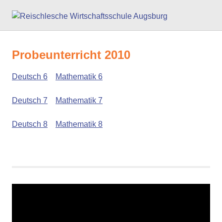
Zum
Reisc
Inhalt
springen
Wirts
Probeunterricht 2010
Augs
Deutsch 6
Mathematik 6
Deutsch 7
Mathematik 7
Deutsch 8
Mathematik 8