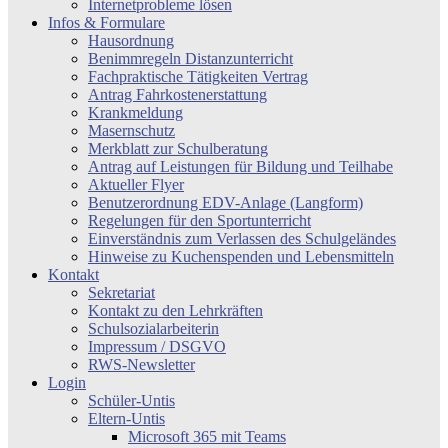
Internetprobleme lösen
Infos & Formulare
Hausordnung
Benimmregeln Distanzunterricht
Fachpraktische Tätigkeiten Vertrag
Antrag Fahrkostenerstattung
Krankmeldung
Masernschutz
Merkblatt zur Schulberatung
Antrag auf Leistungen für Bildung und Teilhabe
Aktueller Flyer
Benutzerordnung EDV-Anlage (Langform)
Regelungen für den Sportunterricht
Einverständnis zum Verlassen des Schulgeländes
Hinweise zu Kuchenspenden und Lebensmitteln
Kontakt
Sekretariat
Kontakt zu den Lehrkräften
Schulsozialarbeiterin
Impressum / DSGVO
RWS-Newsletter
Login
Schüler-Untis
Eltern-Untis
Microsoft 365 mit Teams