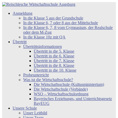
Zum
Inhalt
Reischlesche
Anmeldung
springen
Wirtschaftsschule
In die Klasse 5 aus der Grundschule
Augsburg
In die Klasse 6, 7 oder 8 aus der Mittelschule
In die Klasse 6, 7, 8 vom Gymnasium, der Realschule
oder dem M-Zug
In die Klasse 10z mit QA
Übertritt
Übertrittsinformationen
Übertritt in die 5. Klasse
Übertritt in die 6. Klasse
Übertritt in die 7. Klasse
Übertritt in die 8. Klasse
Übertritt in die 10. Klasse
Probeunterricht
Was ist die Wirtschaftsschule?
Die Wirtschaftsschule (Kultusministerium)
Die Wirtschaftschule (Verbände)
WSO – Wirtschaftsschulordnung
Bayerisches Erziehungs- und Unterrichtsgesetz
BayEUG
Unsere Schule
Unser Leitbild
Unser Team