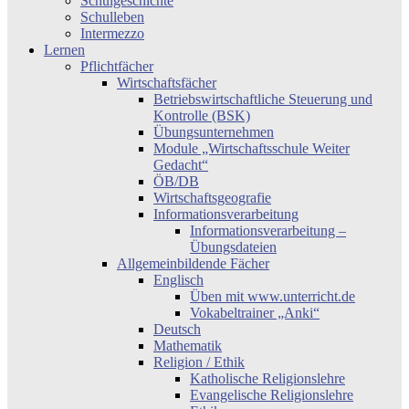
Schulgeschichte
Schulleben
Intermezzo
Lernen
Pflichtfächer
Wirtschaftsfächer
Betriebswirtschaftliche Steuerung und
Kontrolle (BSK)
Übungsunternehmen
Module „Wirtschaftsschule Weiter
Gedacht“
ÖB/DB
Wirtschaftsgeografie
Informationsverarbeitung
Informationsverarbeitung –
Übungsdateien
Allgemeinbildende Fächer
Englisch
Üben mit www.unterricht.de
Vokabeltrainer „Anki“
Deutsch
Mathematik
Religion / Ethik
Katholische Religionslehre
Evangelische Religionslehre