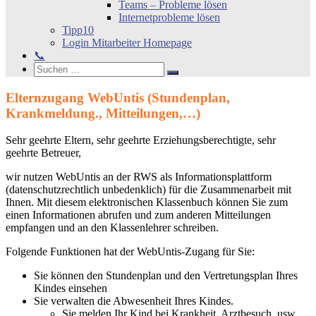
Teams – Probleme lösen
Internetprobleme lösen
Tipp10
Login Mitarbeiter Homepage
📞
Search
Suchen
Suchen
nach:
Elternzugang WebUntis (Stundenplan,
Krankmeldung., Mitteilungen,…)
Sehr geehrte Eltern, sehr geehrte Erziehungsberechtigte, sehr
geehrte Betreuer,
wir nutzen WebUntis an der RWS als Informationsplattform
(datenschutzrechtlich unbedenklich) für die Zusammenarbeit mit
Ihnen. Mit diesem elektronischen Klassenbuch können Sie zum
einen Informationen abrufen und zum anderen Mitteilungen
empfangen und an den Klassenlehrer schreiben.
Folgende Funktionen hat der WebUntis-Zugang für Sie:
Sie können den Stundenplan und den Vertretungsplan Ihres
Kindes einsehen
Sie verwalten die Abwesenheit Ihres Kindes.
Sie melden Ihr Kind bei Krankheit, Arztbesuch, usw.