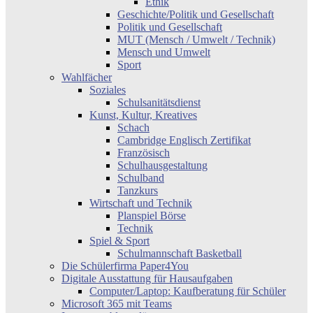
Ethik
Geschichte/Politik und Gesellschaft
Politik und Gesellschaft
MUT (Mensch / Umwelt / Technik)
Mensch und Umwelt
Sport
Wahlfächer
Soziales
Schulsanitätsdienst
Kunst, Kultur, Kreatives
Schach
Cambridge Englisch Zertifikat
Französisch
Schulhausgestaltung
Schulband
Tanzkurs
Wirtschaft und Technik
Planspiel Börse
Technik
Spiel & Sport
Schulmannschaft Basketball
Die Schülerfirma Paper4You
Digitale Ausstattung für Hausaufgaben
Computer/Laptop: Kaufberatung für Schüler
Microsoft 365 mit Teams